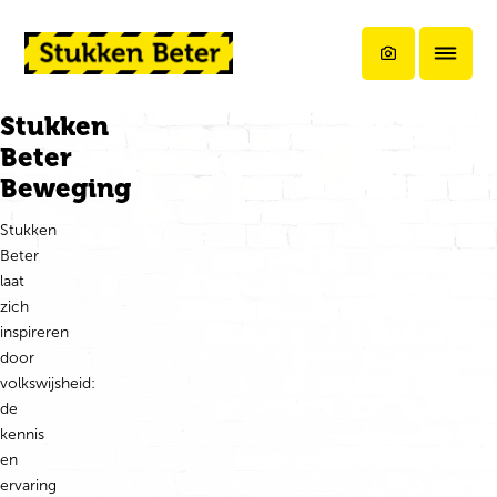
Ga direct naar de inhoud
QR-code sca
Terug naar de startpagina
Stukken
Beter
Beweging
Stukken
Beter
laat
zich
inspireren
door
volkswijsheid:
de
kennis
en
ervaring