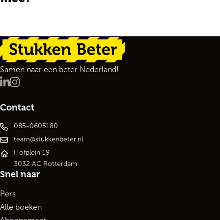
Terug naar de startpagina
Samen naar een beter Nederland!
LinkedIn
Instagram
Contact
085-0605180
team@stukkenbeter.nl
Hofplein 19
3032 AC Rotterdam
Snel naar
Pers
Alle boeken