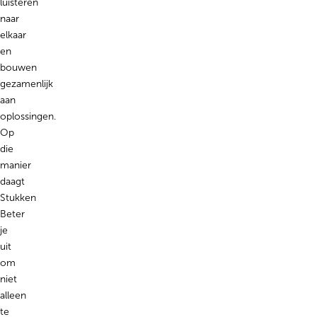
luisteren
naar
elkaar
en
bouwen
gezamenlijk
aan
oplossingen.
Op
die
manier
daagt
Stukken
Beter
je
uit
om
niet
alleen
te