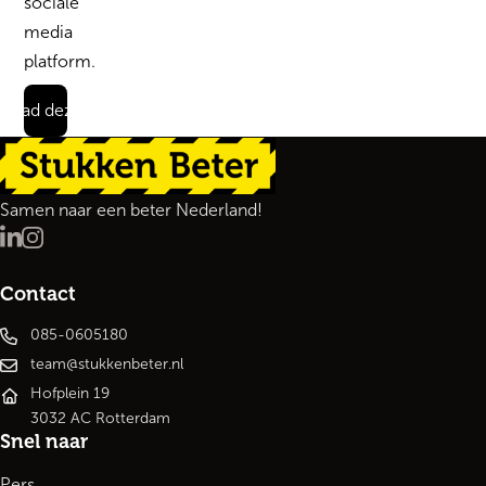
sociale
media
platform.
load deze quote
Terug naar de startpagina
Samen naar een beter Nederland!
LinkedIn
Instagram
Contact
085-0605180
team@stukkenbeter.nl
Hofplein 19
3032 AC Rotterdam
Snel naar
Pers