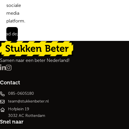
sociale
media
platform.
load deze quote
Terug naar de startpagina
Samen naar een beter Nederland!
LinkedIn
Instagram
Contact
085-0605180
team@stukkenbeter.nl
Hofplein 19
3032 AC Rotterdam
Snel naar