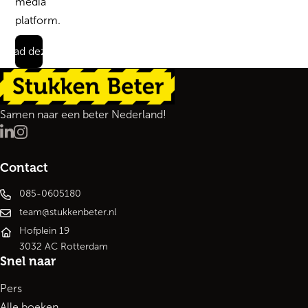
media
platform.
load deze quote
Terug naar de startpagina
Samen naar een beter Nederland!
LinkedIn
Instagram
Contact
085-0605180
team@stukkenbeter.nl
Hofplein 19
3032 AC Rotterdam
Snel naar
Pers
Alle boeken