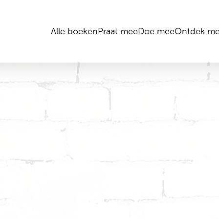
Alle boeken
Praat mee
Doe mee
Ontdek me