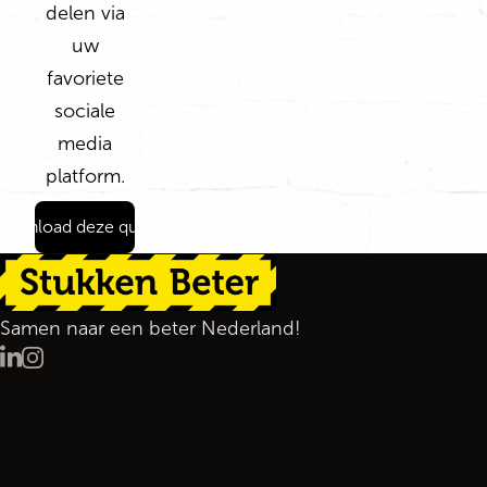
delen via
uw
favoriete
sociale
media
platform.
ownload deze quote
Terug naar de startpagina
Samen naar een beter Nederland!
LinkedIn
Instagram