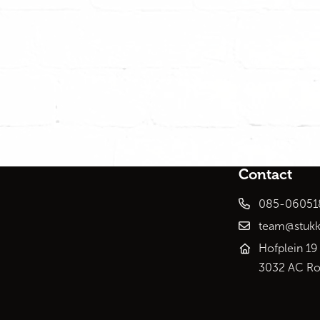
Contact
085-06051
team@stukk
Hofplein 19
3032 AC Ro