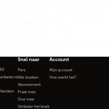
Snel naar
Account
80
Pers
Mijn account
enbeter.nl
Alle boeken
Hoe werkt het?
Abonnement
tterdam
Praat mee
Doe mee
Verbeter het boek