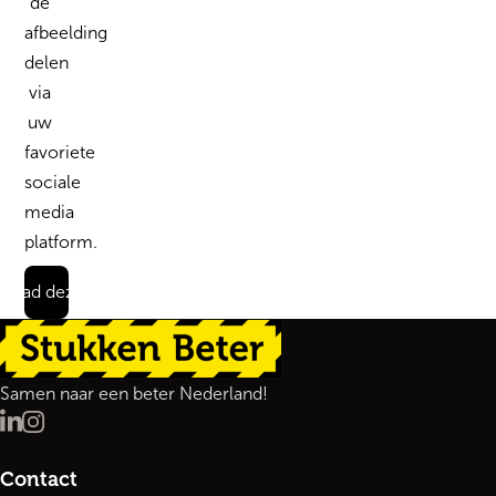
de
afbeelding
delen
via
uw
favoriete
sociale
media
platform.
load deze quote
Terug naar de startpagina
Samen naar een beter Nederland!
LinkedIn
Instagram
Contact