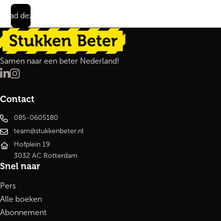
load deze quote
Terug naar de startpagina
Samen naar een beter Nederland!
LinkedIn
Instagram
Contact
085-0605180
team@stukkenbeter.nl
Hofplein 19
3032 AC Rotterdam
Snel naar
Pers
Alle boeken
Abonnement