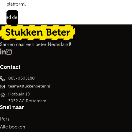
platform.
load deze quote
Terug naar de startpagina
Samen naar een beter Nederland!
LinkedIn
Instagram
Contact
085-0605180
team@stukkenbeter.nl
Hofplein 19
3032 AC Rotterdam
Snel naar
Pers
Alle boeken