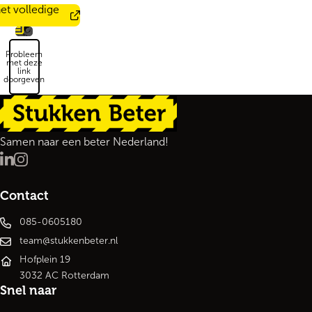
et volledige
Probleem
met deze
link
doorgeven
Terug naar de startpagina
Samen naar een beter Nederland!
LinkedIn
Instagram
Contact
085-0605180
team@stukkenbeter.nl
Hofplein 19
3032 AC Rotterdam
Snel naar