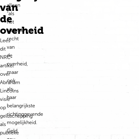
van
alleen
“als
de
het
overheid
ultieme
recht
Lees
van
dit
de
NRC-
overheid,
artikel
maar
over
ook
Abraham
als
Lincolns
haar
visie
belangrijkste
op
richtinggevende
geldschepping
mogelijkheid.
als
Geld
publieke