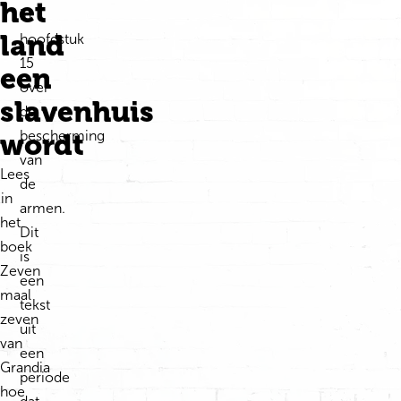
het
in
land
hoofdstuk
15
een
over
slavenhuis
de
bescherming
wordt
van
Lees
de
in
armen.
het
Dit
boek
is
Zeven
een
maal
tekst
zeven
uit
van
een
Grandia
periode
hoe