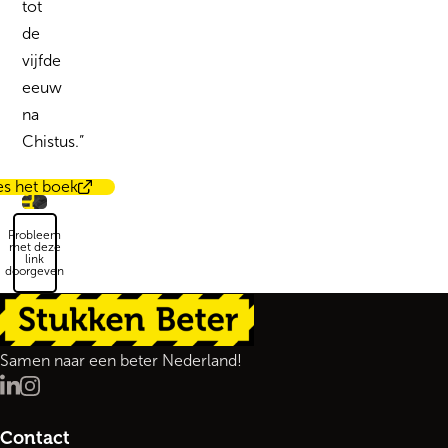
tot
de
vijfde
eeuw
na
Chistus.”
es het boek
Probleem
met deze
link
doorgeven
Terug naar de startpagina
Samen naar een beter Nederland!
LinkedIn
Instagram
Contact