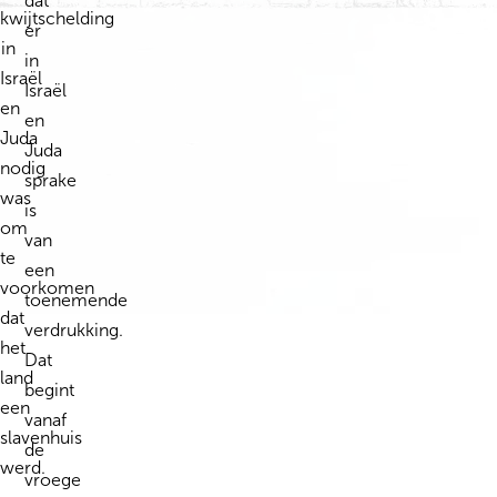
dat
kwijtschelding
er
in
in
Israël
Israël
en
en
Juda
Juda
nodig
sprake
was
is
om
van
te
een
voorkomen
toenemende
dat
verdrukking.
het
Dat
land
begint
een
vanaf
slavenhuis
de
werd.
vroege