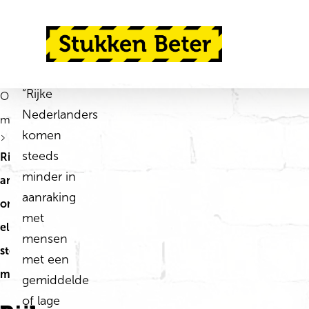
Ga direct naar de inhoud
Terug naar de startpagina
“Rijke
Ontdek
Nederlanders
meer
komen
steeds
Rijken en
minder in
armen
aanraking
ontmoeten
met
elkaar
mensen
steeds
met een
minder
gemiddelde
of lage