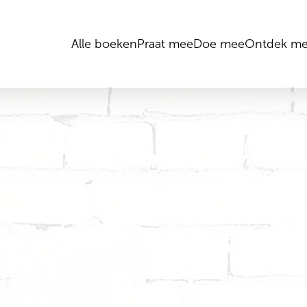
Alle boeken
Praat mee
Doe mee
Ontdek me