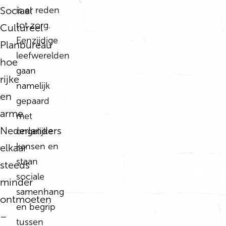
Sociaal
is er reden
tot zorg.
Cultureel
Eenzijdige
Planbureau
leefwerelden
hoe
gaan
rijke
namelijk
en
gepaard
arme
met
Nederlanders
ongelijke
kansen en
elkaar
staan
steeds
sociale
minder
samenhang
ontmoeten
en begrip
–
tussen