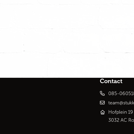
Contact
085-06051
team@stukk
Hofplein 19
3032 AC Ro