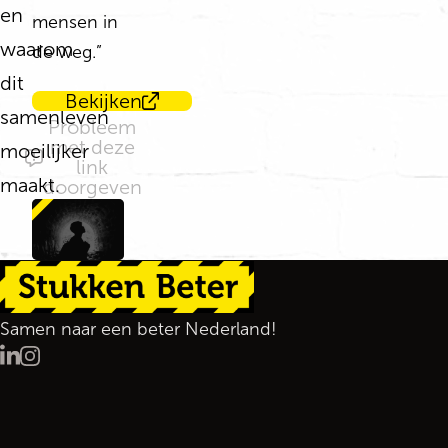
en
mensen in
waarom
de weg.”
dit
Bekijken
samenleven
Probleem
met deze
moeilijker
link
maakt.
doorgeven
Terug naar de startpagina
Samen naar een beter Nederland!
LinkedIn
Instagram