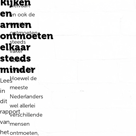
Rijken
welvaart
en
en ook de
armen
armsten
ontmoeten
ontmoeten
steeds
elkaar
vaker
steeds
vooral
minder
elkaar. [..]
Hoewel de
Lees
meeste
in
Nederlanders
dit
wel allerlei
rapport
verschillende
van
mensen
het
ontmoeten,