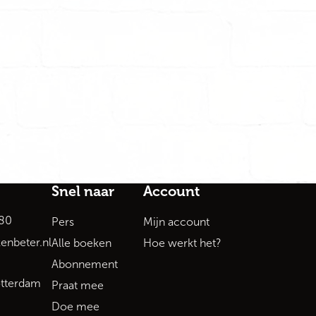
Snel naar
Account
80
Pers
Mijn account
enbeter.nl
Alle boeken
Hoe werkt het?
Abonnement
tterdam
Praat mee
Doe mee