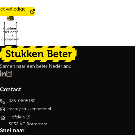
et volledige
Probleem
met deze
link
doorgeven
Terug naar de startpagina
Samen naar een beter Nederland!
LinkedIn
Instagram
Contact
085-0605180
team@stukkenbeter.nl
Hofplein 19
3032 AC Rotterdam
Snel naar