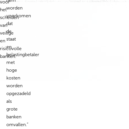
hem
voor
worden
het
voorkomen
scheiden
dat
van
de
veilige
staat
en
en
risicovolle
belastingbetaler
banken.
met
hoge
kosten
worden
opgezadeld
als
grote
banken
omvallen.”