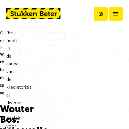
Ga direct naar de inhoud
QR-code sca
Terug naar de startpagina
“Bos
Ontdek
heeft
meer
in
Wouter Bos:
de
risicovolle
aanpak
beleggingen
van
met
de
spaargeld
kredietcrisis
verbieden
al
diverse
Wouter
keren
Bos:
gepleit
voor