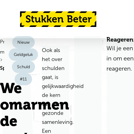
Ga direct naar de inhoud
Terug naar de startpagina
Reageren
Praat
Nieuw
Wil je een
Ook als
mee
Geldgeluk
in om een
het over
Schuld
schulden
reageren.
Spelregel
gaat, is
#11
We
gelijkwaardigheid
de kern
omarmen
van een
gezonde
de
samenleving.
Een