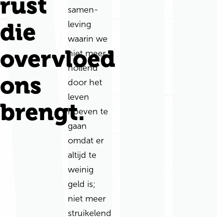
rust
samen­
die
leving
waarin we
overvloed
niet meer
hollend
ons
door het
leven
brengt.
hoeven te
gaan
omdat er
altijd te
weinig
geld is;
niet meer
struikelend