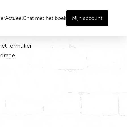
er
Actueel
Chat met het boek
Mijn account
het formulier
jdrage