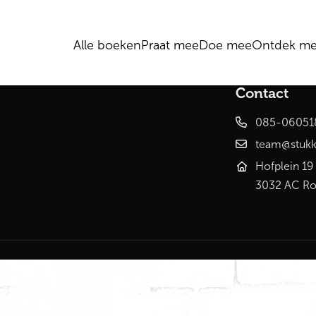
Alle boeken
Praat mee
Doe mee
Ontdek me
Contact
085-06051
team@stukk
Hofplein 19
3032 AC Ro