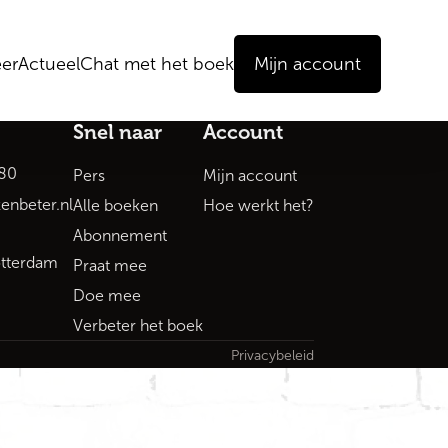
er
Actueel
Chat met het boek
Mijn account
Snel naar
Account
80
Pers
Mijn account
enbeter.nl
Alle boeken
Hoe werkt het?
Abonnement
tterdam
Praat mee
Doe mee
Verbeter het boek
Privacybeleid